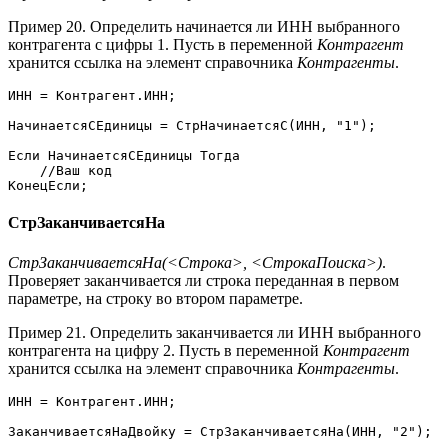
Пример 20. Определить начинается ли ИНН выбранного
контрагента с цифры 1. Пусть в переменной
Контрагент
хранится ссылка на элемент справочника
Контрагенты
.
ИНН = Контрагент.ИНН;

НачинаетсяСЕдиницы = СтрНачинаетсяС(ИНН, "1");

Если НачинаетсяСЕдиницы Тогда

    //Ваш код

КонецЕсли;
СтрЗаканчиваетсяНа
СтрЗаканчиваетсяНа(<Строка>, <СтрокаПоиска>)
.
Проверяет заканчивается ли строка переданная в первом
параметре, на строку во втором параметре.
Пример 21. Определить заканчивается ли ИНН выбранного
контрагента на цифру 2. Пусть в переменной
Контрагент
хранится ссылка на элемент справочника
Контрагенты
.
ИНН = Контрагент.ИНН;

ЗаканчиваетсяНаДвойку = СтрЗаканчиваетсяНа(ИНН, "2");
