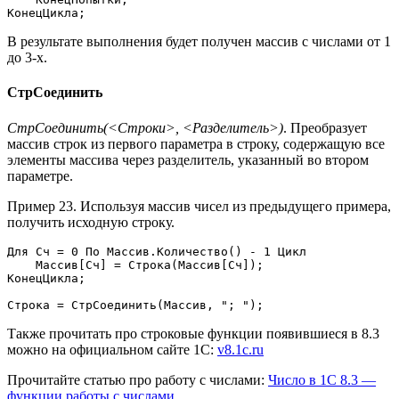
КонецЦикла;
В результате выполнения будет получен массив с числами от 1
до 3-х.
СтрСоединить
СтрСоединить(<Строки>, <Разделитель>)
. Преобразует
массив строк из первого параметра в строку, содержащую все
элементы массива через разделитель, указанный во втором
параметре.
Пример 23. Используя массив чисел из предыдущего примера,
получить исходную строку.
Для Сч = 0 По Массив.Количество() - 1 Цикл

    Массив[Сч] = Строка(Массив[Сч]);

КонецЦикла;

Строка = СтрСоединить(Массив, "; ");
Также прочитать про строковые функции появившиеся в 8.3
можно на официальном сайте 1С:
v8.1c.ru
Прочитайте статью про работу с числами:
Число в 1С 8.3 —
функции работы с числами