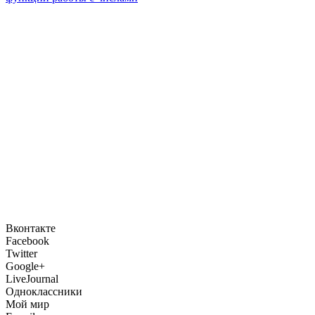
Вконтакте
Facebook
Twitter
Google+
LiveJournal
Одноклассники
Мой мир